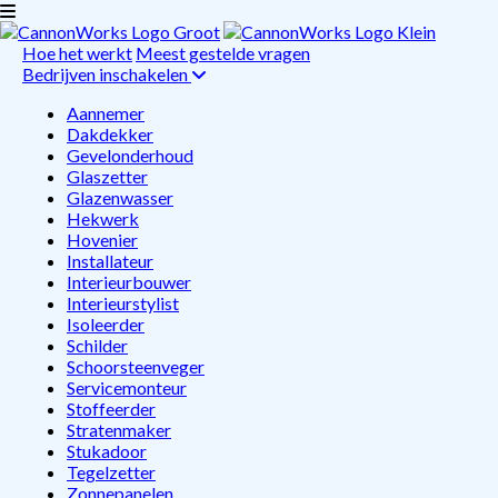
Hoe het werkt
Meest gestelde vragen
Bedrijven inschakelen
Aannemer
Dakdekker
Gevelonderhoud
Glaszetter
Glazenwasser
Hekwerk
Hovenier
Installateur
Interieurbouwer
Interieurstylist
Isoleerder
Schilder
Schoorsteenveger
Servicemonteur
Stoffeerder
Stratenmaker
Stukadoor
Tegelzetter
Zonnepanelen