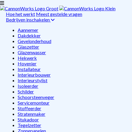
Hoe het werkt
Meest gestelde vragen
Bedrijven inschakelen
Aannemer
Dakdekker
Gevelonderhoud
Glaszetter
Glazenwasser
Hekwerk
Hovenier
Installateur
Interieurbouwer
Interieurstylist
Isoleerder
Schilder
Schoorsteenveger
Servicemonteur
Stoffeerder
Stratenmaker
Stukadoor
Tegelzetter
Zonnepanelen