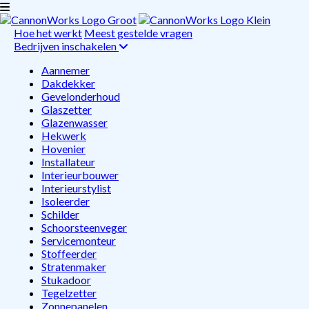
Hoe het werkt
Meest gestelde vragen
Bedrijven inschakelen
Aannemer
Dakdekker
Gevelonderhoud
Glaszetter
Glazenwasser
Hekwerk
Hovenier
Installateur
Interieurbouwer
Interieurstylist
Isoleerder
Schilder
Schoorsteenveger
Servicemonteur
Stoffeerder
Stratenmaker
Stukadoor
Tegelzetter
Zonnepanelen