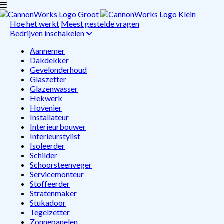
Hoe het werkt
Meest gestelde vragen
Bedrijven inschakelen
Aannemer
Dakdekker
Gevelonderhoud
Glaszetter
Glazenwasser
Hekwerk
Hovenier
Installateur
Interieurbouwer
Interieurstylist
Isoleerder
Schilder
Schoorsteenveger
Servicemonteur
Stoffeerder
Stratenmaker
Stukadoor
Tegelzetter
Zonnepanelen