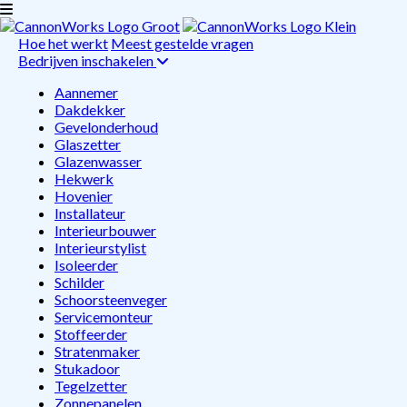
Hoe het werkt
Meest gestelde vragen
Bedrijven inschakelen
Aannemer
Dakdekker
Gevelonderhoud
Glaszetter
Glazenwasser
Hekwerk
Hovenier
Installateur
Interieurbouwer
Interieurstylist
Isoleerder
Schilder
Schoorsteenveger
Servicemonteur
Stoffeerder
Stratenmaker
Stukadoor
Tegelzetter
Zonnepanelen