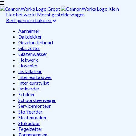
Hoe het werkt
Meest gestelde vragen
Bedrijven inschakelen
Aannemer
Dakdekker
Gevelonderhoud
Glaszetter
Glazenwasser
Hekwerk
Hovenier
Installateur
Interieurbouwer
Interieurstylist
Isoleerder
Schilder
Schoorsteenveger
Servicemonteur
Stoffeerder
Stratenmaker
Stukadoor
Tegelzetter
Zonnepanelen