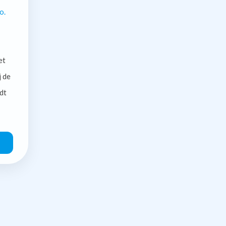
o.
et
j de
dt