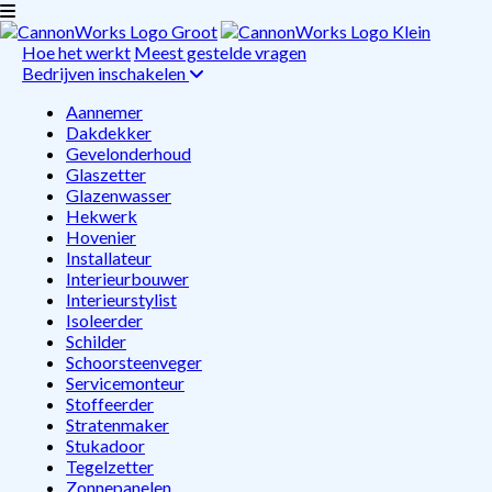
Hoe het werkt
Meest gestelde vragen
Bedrijven inschakelen
Aannemer
Dakdekker
Gevelonderhoud
Glaszetter
Glazenwasser
Hekwerk
Hovenier
Installateur
Interieurbouwer
Interieurstylist
Isoleerder
Schilder
Schoorsteenveger
Servicemonteur
Stoffeerder
Stratenmaker
Stukadoor
Tegelzetter
Zonnepanelen