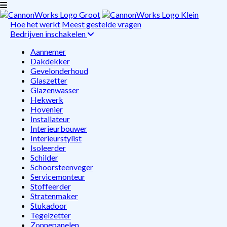
Hoe het werkt
Meest gestelde vragen
Bedrijven inschakelen
Aannemer
Dakdekker
Gevelonderhoud
Glaszetter
Glazenwasser
Hekwerk
Hovenier
Installateur
Interieurbouwer
Interieurstylist
Isoleerder
Schilder
Schoorsteenveger
Servicemonteur
Stoffeerder
Stratenmaker
Stukadoor
Tegelzetter
Zonnepanelen