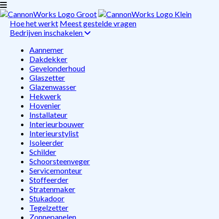
Hoe het werkt
Meest gestelde vragen
Bedrijven inschakelen
Aannemer
Dakdekker
Gevelonderhoud
Glaszetter
Glazenwasser
Hekwerk
Hovenier
Installateur
Interieurbouwer
Interieurstylist
Isoleerder
Schilder
Schoorsteenveger
Servicemonteur
Stoffeerder
Stratenmaker
Stukadoor
Tegelzetter
Zonnepanelen