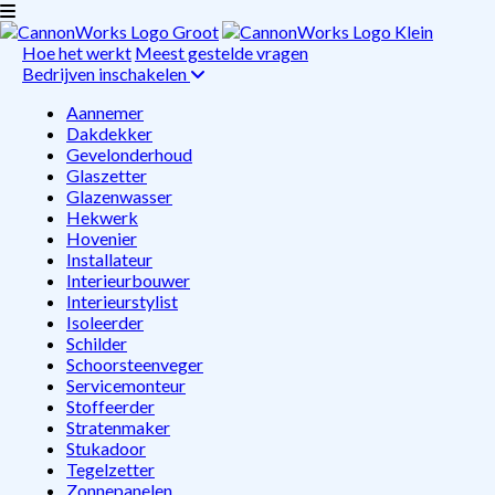
Hoe het werkt
Meest gestelde vragen
Bedrijven inschakelen
Aannemer
Dakdekker
Gevelonderhoud
Glaszetter
Glazenwasser
Hekwerk
Hovenier
Installateur
Interieurbouwer
Interieurstylist
Isoleerder
Schilder
Schoorsteenveger
Servicemonteur
Stoffeerder
Stratenmaker
Stukadoor
Tegelzetter
Zonnepanelen