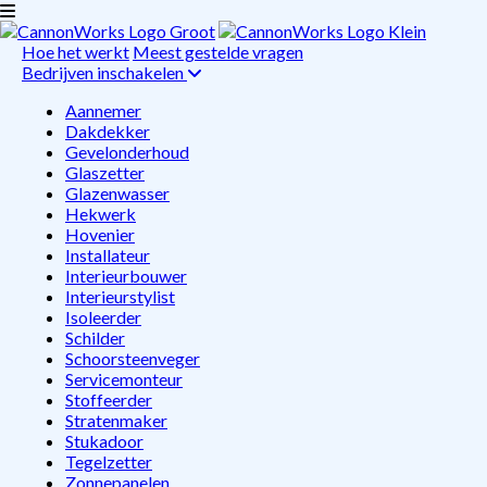
Hoe het werkt
Meest gestelde vragen
Bedrijven inschakelen
Aannemer
Dakdekker
Gevelonderhoud
Glaszetter
Glazenwasser
Hekwerk
Hovenier
Installateur
Interieurbouwer
Interieurstylist
Isoleerder
Schilder
Schoorsteenveger
Servicemonteur
Stoffeerder
Stratenmaker
Stukadoor
Tegelzetter
Zonnepanelen