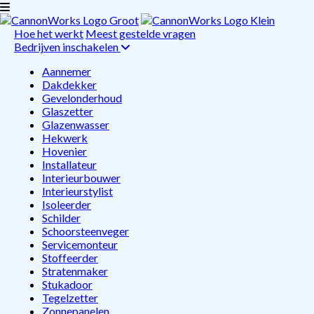
Hoe het werkt
Meest gestelde vragen
Bedrijven inschakelen
Aannemer
Dakdekker
Gevelonderhoud
Glaszetter
Glazenwasser
Hekwerk
Hovenier
Installateur
Interieurbouwer
Interieurstylist
Isoleerder
Schilder
Schoorsteenveger
Servicemonteur
Stoffeerder
Stratenmaker
Stukadoor
Tegelzetter
Zonnepanelen