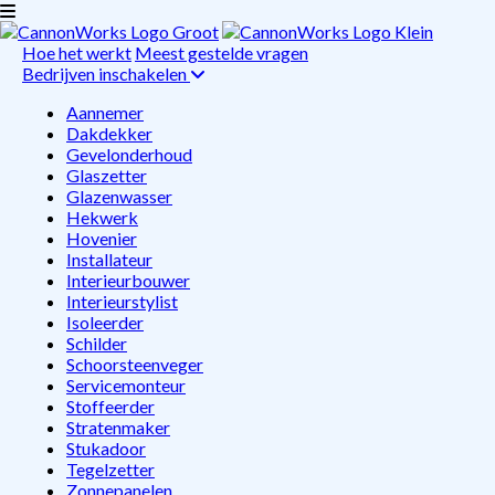
Hoe het werkt
Meest gestelde vragen
Bedrijven inschakelen
Aannemer
Dakdekker
Gevelonderhoud
Glaszetter
Glazenwasser
Hekwerk
Hovenier
Installateur
Interieurbouwer
Interieurstylist
Isoleerder
Schilder
Schoorsteenveger
Servicemonteur
Stoffeerder
Stratenmaker
Stukadoor
Tegelzetter
Zonnepanelen