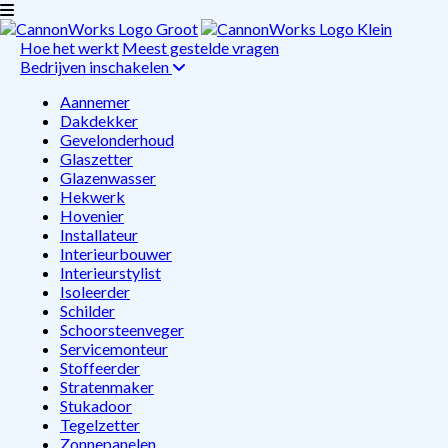
Hoe het werkt
Meest gestelde vragen
Bedrijven inschakelen
Aannemer
Dakdekker
Gevelonderhoud
Glaszetter
Glazenwasser
Hekwerk
Hovenier
Installateur
Interieurbouwer
Interieurstylist
Isoleerder
Schilder
Schoorsteenveger
Servicemonteur
Stoffeerder
Stratenmaker
Stukadoor
Tegelzetter
Zonnepanelen