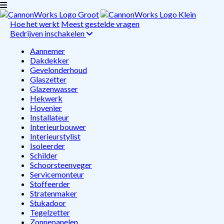
Hoe het werkt
Meest gestelde vragen
Bedrijven inschakelen
Aannemer
Dakdekker
Gevelonderhoud
Glaszetter
Glazenwasser
Hekwerk
Hovenier
Installateur
Interieurbouwer
Interieurstylist
Isoleerder
Schilder
Schoorsteenveger
Servicemonteur
Stoffeerder
Stratenmaker
Stukadoor
Tegelzetter
Zonnepanelen