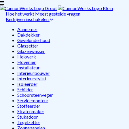
Hoe het werkt
Meest gestelde vragen
Bedrijven inschakelen
Aannemer
Dakdekker
Gevelonderhoud
Glaszetter
Glazenwasser
Hekwerk
Hovenier
Installateur
Interieurbouwer
Interieurstylist
Isoleerder
Schilder
Schoorsteenveger
Servicemonteur
Stoffeerder
Stratenmaker
Stukadoor
Tegelzetter
Zonnepanelen