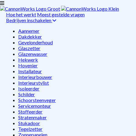
Hoe het werkt
Meest gestelde vragen
Bedrijven inschakelen
Aannemer
Dakdekker
Gevelonderhoud
Glaszetter
Glazenwasser
Hekwerk
Hovenier
Installateur
Interieurbouwer
Interieurstylist
Isoleerder
Schilder
Schoorsteenveger
Servicemonteur
Stoffeerder
Stratenmaker
Stukadoor
Tegelzetter
Zonnepanelen