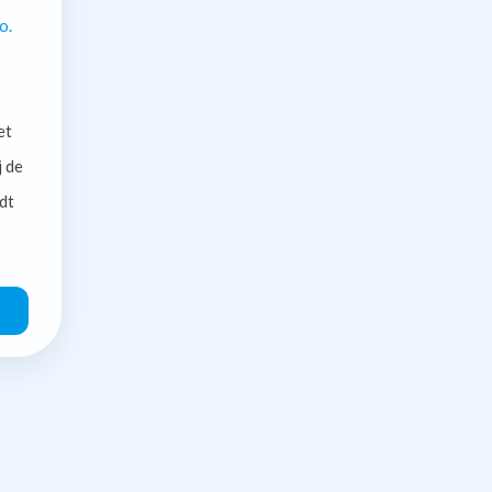
o.
et
j de
dt