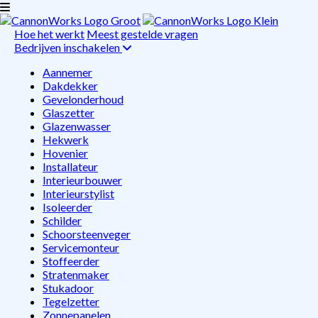
Hoe het werkt
Meest gestelde vragen
Bedrijven inschakelen
Aannemer
Dakdekker
Gevelonderhoud
Glaszetter
Glazenwasser
Hekwerk
Hovenier
Installateur
Interieurbouwer
Interieurstylist
Isoleerder
Schilder
Schoorsteenveger
Servicemonteur
Stoffeerder
Stratenmaker
Stukadoor
Tegelzetter
Zonnepanelen