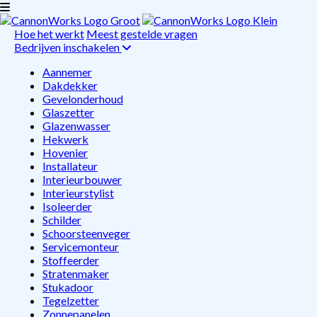
Hoe het werkt
Meest gestelde vragen
Bedrijven inschakelen
Aannemer
Dakdekker
Gevelonderhoud
Glaszetter
Glazenwasser
Hekwerk
Hovenier
Installateur
Interieurbouwer
Interieurstylist
Isoleerder
Schilder
Schoorsteenveger
Servicemonteur
Stoffeerder
Stratenmaker
Stukadoor
Tegelzetter
Zonnepanelen