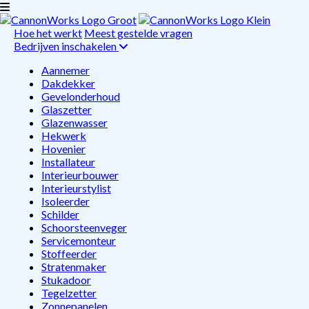
Hoe het werkt
Meest gestelde vragen
Bedrijven inschakelen
Aannemer
Dakdekker
Gevelonderhoud
Glaszetter
Glazenwasser
Hekwerk
Hovenier
Installateur
Interieurbouwer
Interieurstylist
Isoleerder
Schilder
Schoorsteenveger
Servicemonteur
Stoffeerder
Stratenmaker
Stukadoor
Tegelzetter
Zonnepanelen