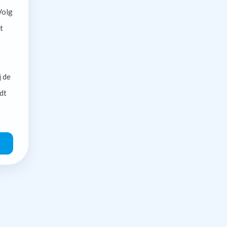
olg
t
j de
dt