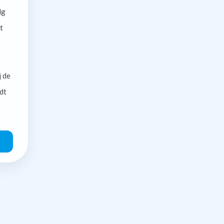
lg
t
j de
dt