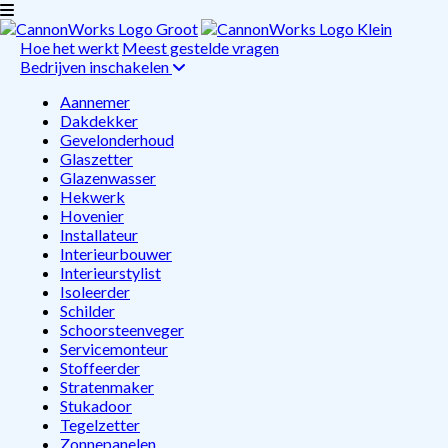
Hoe het werkt
Meest gestelde vragen
Bedrijven inschakelen
Aannemer
Dakdekker
Gevelonderhoud
Glaszetter
Glazenwasser
Hekwerk
Hovenier
Installateur
Interieurbouwer
Interieurstylist
Isoleerder
Schilder
Schoorsteenveger
Servicemonteur
Stoffeerder
Stratenmaker
Stukadoor
Tegelzetter
Zonnepanelen