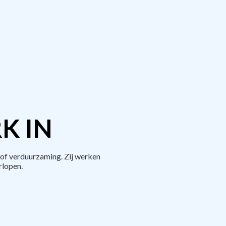
K IN
of verduurzaming. Zij werken
rlopen.