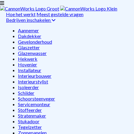
Hoe het werkt
Meest gestelde vragen
Bedrijven inschakelen
Aannemer
Dakdekker
Gevelonderhoud
Glaszetter
Glazenwasser
Hekwerk
Hovenier
Installateur
Interieurbouwer
Interieurstylist
Isoleerder
Schilder
Schoorsteenveger
Servicemonteur
Stoffeerder
Stratenmaker
Stukadoor
Tegelzetter
Zonnepanelen