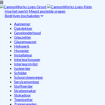
Hoe het werkt
Meest gestelde vragen
Bedrijven inschakelen
Aannemer
Dakdekker
Gevelonderhoud
Glaszetter
Glazenwasser
Hekwerk
Hovenier
Installateur
Interieurbouwer
Interieurstylist
Isoleerder
Schilder
Schoorsteenveger
Servicemonteur
Stoffeerder
Stratenmaker
Stukadoor
Tegelzetter
Zonnepanelen