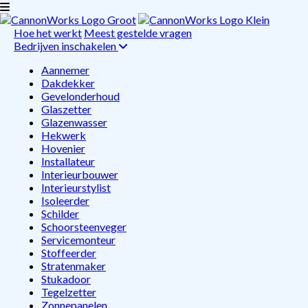
Hoe het werkt
Meest gestelde vragen
Bedrijven inschakelen
Aannemer
Dakdekker
Gevelonderhoud
Glaszetter
Glazenwasser
Hekwerk
Hovenier
Installateur
Interieurbouwer
Interieurstylist
Isoleerder
Schilder
Schoorsteenveger
Servicemonteur
Stoffeerder
Stratenmaker
Stukadoor
Tegelzetter
Zonnepanelen