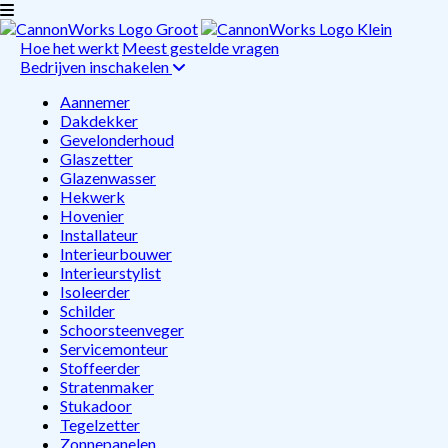
Hoe het werkt
Meest gestelde vragen
Bedrijven inschakelen
Aannemer
Dakdekker
Gevelonderhoud
Glaszetter
Glazenwasser
Hekwerk
Hovenier
Installateur
Interieurbouwer
Interieurstylist
Isoleerder
Schilder
Schoorsteenveger
Servicemonteur
Stoffeerder
Stratenmaker
Stukadoor
Tegelzetter
Zonnepanelen