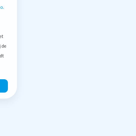
o.
et
j de
dt