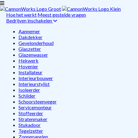
Hoe het werkt
Meest gestelde vragen
Bedrijven inschakelen
Aannemer
Dakdekker
Gevelonderhoud
Glaszetter
Glazenwasser
Hekwerk
Hovenier
Installateur
Interieurbouwer
Interieurstylist
Isoleerder
Schilder
Schoorsteenveger
Servicemonteur
Stoffeerder
Stratenmaker
Stukadoor
Tegelzetter
Zonnepanelen