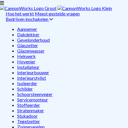
Hoe het werkt
Meest gestelde vragen
Bedrijven inschakelen
Aannemer
Dakdekker
Gevelonderhoud
Glaszetter
Glazenwasser
Hekwerk
Hovenier
Installateur
Interieurbouwer
Interieurstylist
Isoleerder
Schilder
Schoorsteenveger
Servicemonteur
Stoffeerder
Stratenmaker
Stukadoor
Tegelzetter
Zonnepanelen