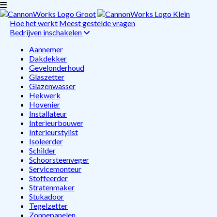
Hoe het werkt
Meest gestelde vragen
Bedrijven inschakelen
Aannemer
Dakdekker
Gevelonderhoud
Glaszetter
Glazenwasser
Hekwerk
Hovenier
Installateur
Interieurbouwer
Interieurstylist
Isoleerder
Schilder
Schoorsteenveger
Servicemonteur
Stoffeerder
Stratenmaker
Stukadoor
Tegelzetter
Zonnepanelen