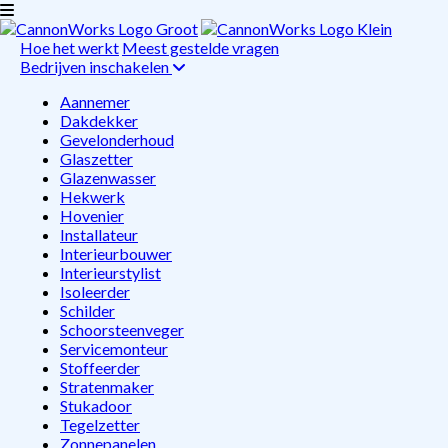
Hoe het werkt
Meest gestelde vragen
Bedrijven inschakelen
Aannemer
Dakdekker
Gevelonderhoud
Glaszetter
Glazenwasser
Hekwerk
Hovenier
Installateur
Interieurbouwer
Interieurstylist
Isoleerder
Schilder
Schoorsteenveger
Servicemonteur
Stoffeerder
Stratenmaker
Stukadoor
Tegelzetter
Zonnepanelen