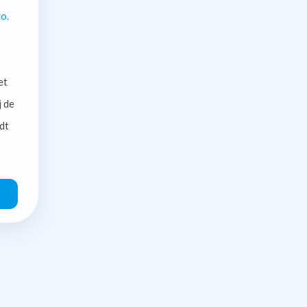
o.
et
j de
dt