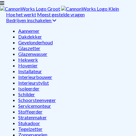
Hoe het werkt
Meest gestelde vragen
Bedrijven inschakelen
Aannemer
Dakdekker
Gevelonderhoud
Glaszetter
Glazenwasser
Hekwerk
Hovenier
Installateur
Interieurbouwer
Interieurstylist
Isoleerder
Schilder
Schoorsteenveger
Servicemonteur
Stoffeerder
Stratenmaker
Stukadoor
Tegelzetter
Zonnepanelen