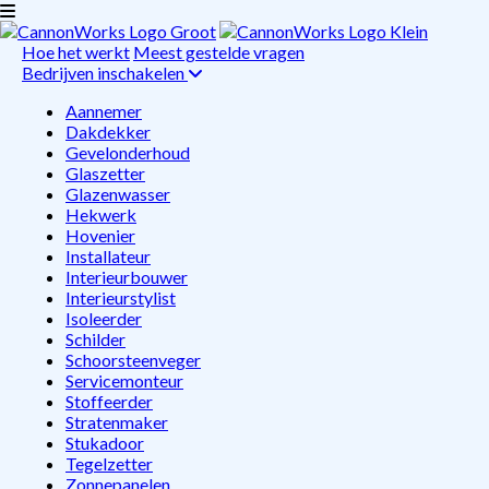
Hoe het werkt
Meest gestelde vragen
Bedrijven inschakelen
Aannemer
Dakdekker
Gevelonderhoud
Glaszetter
Glazenwasser
Hekwerk
Hovenier
Installateur
Interieurbouwer
Interieurstylist
Isoleerder
Schilder
Schoorsteenveger
Servicemonteur
Stoffeerder
Stratenmaker
Stukadoor
Tegelzetter
Zonnepanelen