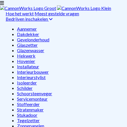
Hoe het werkt
Meest gestelde vragen
Bedrijven inschakelen
Aannemer
Dakdekker
Gevelonderhoud
Glaszetter
Glazenwasser
Hekwerk
Hovenier
Installateur
Interieurbouwer
Interieurstylist
Isoleerder
Schilder
Schoorsteenveger
Servicemonteur
Stoffeerder
Stratenmaker
Stukadoor
Tegelzetter
Zonnepanelen