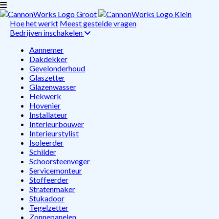
Hoe het werkt
Meest gestelde vragen
Bedrijven inschakelen
Aannemer
Dakdekker
Gevelonderhoud
Glaszetter
Glazenwasser
Hekwerk
Hovenier
Installateur
Interieurbouwer
Interieurstylist
Isoleerder
Schilder
Schoorsteenveger
Servicemonteur
Stoffeerder
Stratenmaker
Stukadoor
Tegelzetter
Zonnepanelen