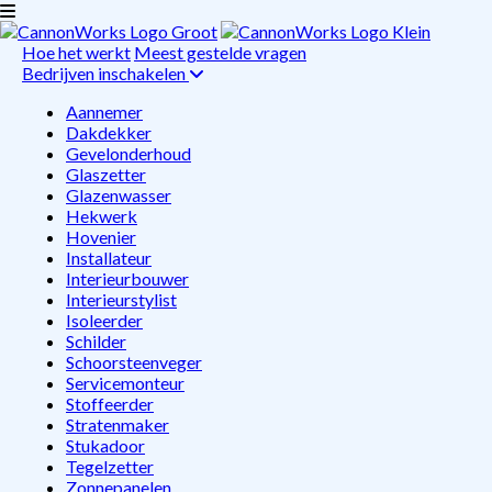
Hoe het werkt
Meest gestelde vragen
Bedrijven inschakelen
Aannemer
Dakdekker
Gevelonderhoud
Glaszetter
Glazenwasser
Hekwerk
Hovenier
Installateur
Interieurbouwer
Interieurstylist
Isoleerder
Schilder
Schoorsteenveger
Servicemonteur
Stoffeerder
Stratenmaker
Stukadoor
Tegelzetter
Zonnepanelen