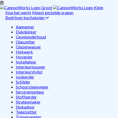
Hoe het werkt
Meest gestelde vragen
Bedrijven inschakelen
Aannemer
Dakdekker
Gevelonderhoud
Glaszetter
Glazenwasser
Hekwerk
Hovenier
Installateur
Interieurbouwer
Interieurstylist
Isoleerder
Schilder
Schoorsteenveger
Servicemonteur
Stoffeerder
Stratenmaker
Stukadoor
Tegelzetter
Zonnepanelen