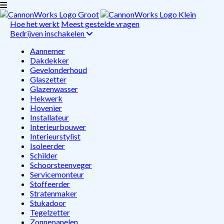
Hoe het werkt
Meest gestelde vragen
Bedrijven inschakelen
Aannemer
Dakdekker
Gevelonderhoud
Glaszetter
Glazenwasser
Hekwerk
Hovenier
Installateur
Interieurbouwer
Interieurstylist
Isoleerder
Schilder
Schoorsteenveger
Servicemonteur
Stoffeerder
Stratenmaker
Stukadoor
Tegelzetter
Zonnepanelen