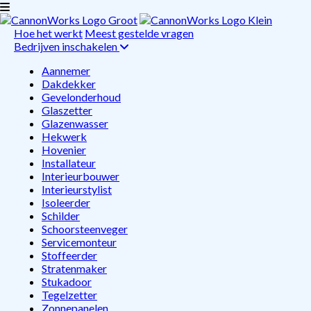
Hoe het werkt
Meest gestelde vragen
Bedrijven inschakelen
Aannemer
Dakdekker
Gevelonderhoud
Glaszetter
Glazenwasser
Hekwerk
Hovenier
Installateur
Interieurbouwer
Interieurstylist
Isoleerder
Schilder
Schoorsteenveger
Servicemonteur
Stoffeerder
Stratenmaker
Stukadoor
Tegelzetter
Zonnepanelen