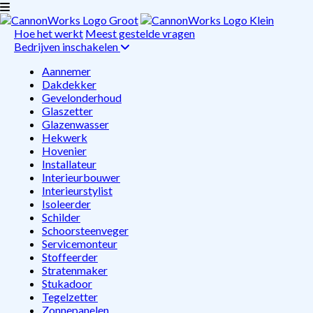
Hoe het werkt
Meest gestelde vragen
Bedrijven inschakelen
Aannemer
Dakdekker
Gevelonderhoud
Glaszetter
Glazenwasser
Hekwerk
Hovenier
Installateur
Interieurbouwer
Interieurstylist
Isoleerder
Schilder
Schoorsteenveger
Servicemonteur
Stoffeerder
Stratenmaker
Stukadoor
Tegelzetter
Zonnepanelen