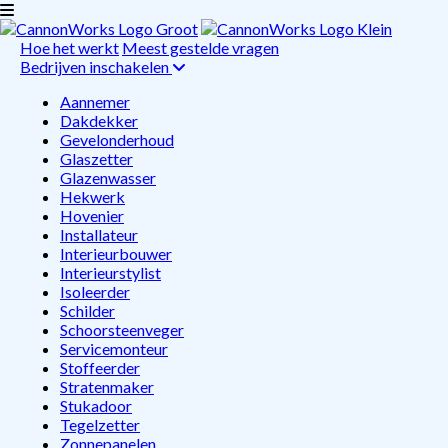
Hoe het werkt
Meest gestelde vragen
Bedrijven inschakelen
Aannemer
Dakdekker
Gevelonderhoud
Glaszetter
Glazenwasser
Hekwerk
Hovenier
Installateur
Interieurbouwer
Interieurstylist
Isoleerder
Schilder
Schoorsteenveger
Servicemonteur
Stoffeerder
Stratenmaker
Stukadoor
Tegelzetter
Zonnepanelen