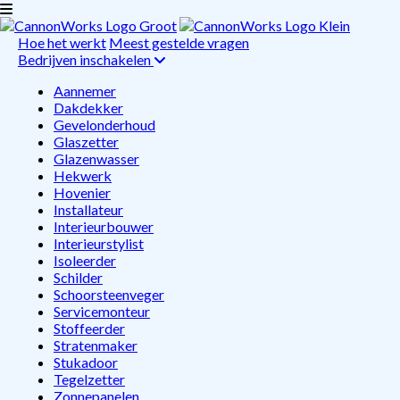
Hoe het werkt
Meest gestelde vragen
Bedrijven inschakelen
Aannemer
Dakdekker
Gevelonderhoud
Glaszetter
Glazenwasser
Hekwerk
Hovenier
Installateur
Interieurbouwer
Interieurstylist
Isoleerder
Schilder
Schoorsteenveger
Servicemonteur
Stoffeerder
Stratenmaker
Stukadoor
Tegelzetter
Zonnepanelen