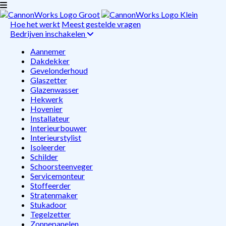
Hoe het werkt
Meest gestelde vragen
Bedrijven inschakelen
Aannemer
Dakdekker
Gevelonderhoud
Glaszetter
Glazenwasser
Hekwerk
Hovenier
Installateur
Interieurbouwer
Interieurstylist
Isoleerder
Schilder
Schoorsteenveger
Servicemonteur
Stoffeerder
Stratenmaker
Stukadoor
Tegelzetter
Zonnepanelen