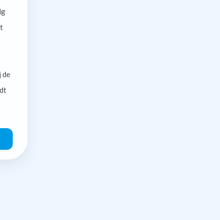
lg
t
j de
dt