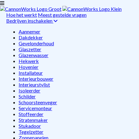
Hoe het werkt
Meest gestelde vragen
Bedrijven inschakelen
Aannemer
Dakdekker
Gevelonderhoud
Glaszetter
Glazenwasser
Hekwerk
Hovenier
Installateur
Interieurbouwer
Interieurstylist
Isoleerder
Schilder
Schoorsteenveger
Servicemonteur
Stoffeerder
Stratenmaker
Stukadoor
Tegelzetter
Zonnepanelen