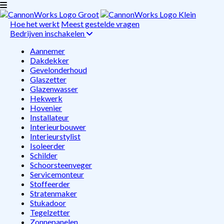
Hoe het werkt
Meest gestelde vragen
Bedrijven inschakelen
Aannemer
Dakdekker
Gevelonderhoud
Glaszetter
Glazenwasser
Hekwerk
Hovenier
Installateur
Interieurbouwer
Interieurstylist
Isoleerder
Schilder
Schoorsteenveger
Servicemonteur
Stoffeerder
Stratenmaker
Stukadoor
Tegelzetter
Zonnepanelen