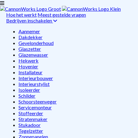
Hoe het werkt
Meest gestelde vragen
Bedrijven inschakelen
Aannemer
Dakdekker
Gevelonderhoud
Glaszetter
Glazenwasser
Hekwerk
Hovenier
Installateur
Interieurbouwer
Interieurstylist
Isoleerder
Schilder
Schoorsteenveger
Servicemonteur
Stoffeerder
Stratenmaker
Stukadoor
Tegelzetter
Zonnepanelen