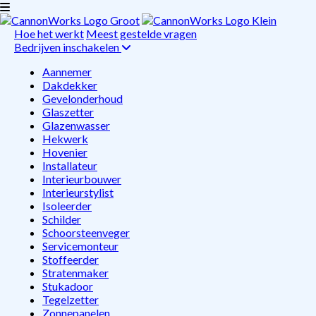
Hoe het werkt
Meest gestelde vragen
Bedrijven inschakelen
Aannemer
Dakdekker
Gevelonderhoud
Glaszetter
Glazenwasser
Hekwerk
Hovenier
Installateur
Interieurbouwer
Interieurstylist
Isoleerder
Schilder
Schoorsteenveger
Servicemonteur
Stoffeerder
Stratenmaker
Stukadoor
Tegelzetter
Zonnepanelen