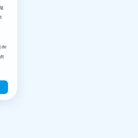
lg
t
j de
dt