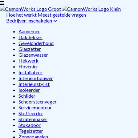
Hoe het werkt
Meest gestelde vragen
Bedrijven inschakelen
Aannemer
Dakdekker
Gevelonderhoud
Glaszetter
Glazenwasser
Hekwerk
Hovenier
Installateur
Interieurbouwer
Interieurstylist
Isoleerder
Schilder
Schoorsteenveger
Servicemonteur
Stoffeerder
Stratenmaker
Stukadoor
Tegelzetter
Zonnepanelen