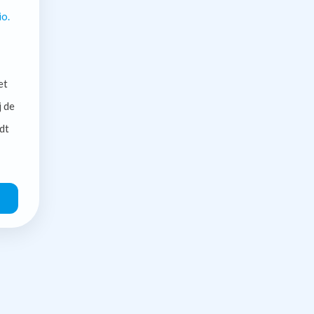
io.
et
j de
dt