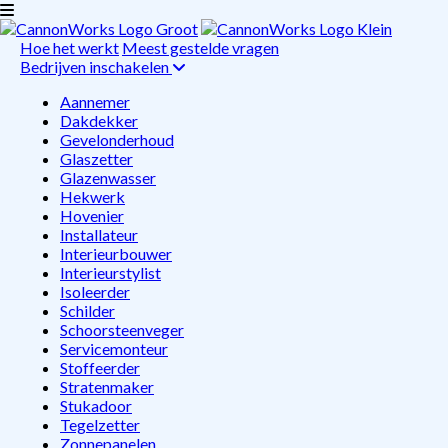
Hoe het werkt
Meest gestelde vragen
Bedrijven inschakelen
Aannemer
Dakdekker
Gevelonderhoud
Glaszetter
Glazenwasser
Hekwerk
Hovenier
Installateur
Interieurbouwer
Interieurstylist
Isoleerder
Schilder
Schoorsteenveger
Servicemonteur
Stoffeerder
Stratenmaker
Stukadoor
Tegelzetter
Zonnepanelen