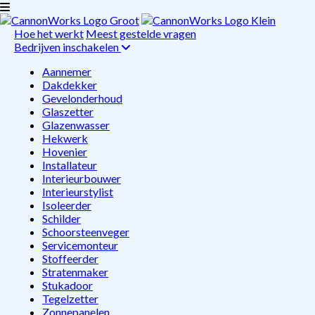
Hoe het werkt
Meest gestelde vragen
Bedrijven inschakelen
Aannemer
Dakdekker
Gevelonderhoud
Glaszetter
Glazenwasser
Hekwerk
Hovenier
Installateur
Interieurbouwer
Interieurstylist
Isoleerder
Schilder
Schoorsteenveger
Servicemonteur
Stoffeerder
Stratenmaker
Stukadoor
Tegelzetter
Zonnepanelen