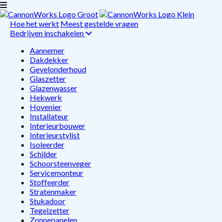
Hoe het werkt
Meest gestelde vragen
Bedrijven inschakelen
Aannemer
Dakdekker
Gevelonderhoud
Glaszetter
Glazenwasser
Hekwerk
Hovenier
Installateur
Interieurbouwer
Interieurstylist
Isoleerder
Schilder
Schoorsteenveger
Servicemonteur
Stoffeerder
Stratenmaker
Stukadoor
Tegelzetter
Zonnepanelen