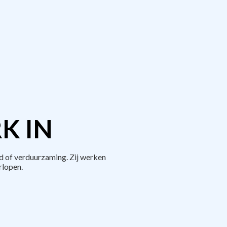
K IN
d of verduurzaming. Zij werken
rlopen.