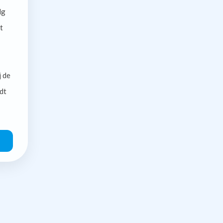
lg
t
j de
dt