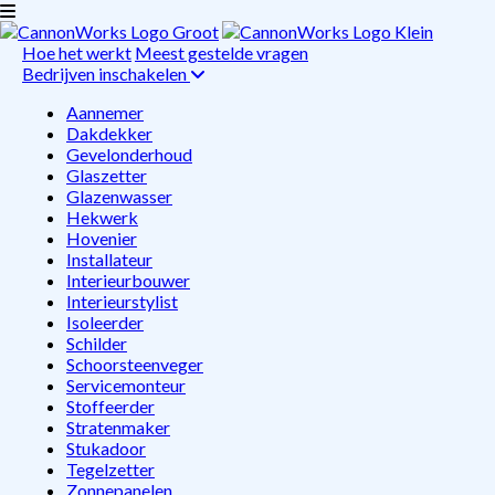
Hoe het werkt
Meest gestelde vragen
Bedrijven inschakelen
Aannemer
Dakdekker
Gevelonderhoud
Glaszetter
Glazenwasser
Hekwerk
Hovenier
Installateur
Interieurbouwer
Interieurstylist
Isoleerder
Schilder
Schoorsteenveger
Servicemonteur
Stoffeerder
Stratenmaker
Stukadoor
Tegelzetter
Zonnepanelen